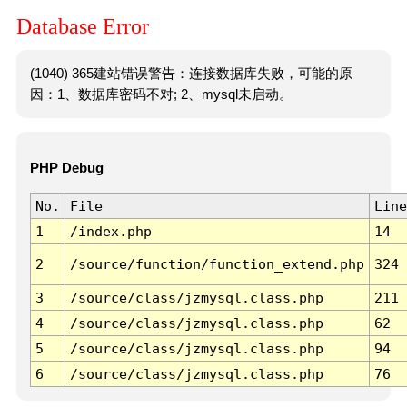
Database Error
(1040) 365建站错误警告：连接数据库失败，可能的原
因：1、数据库密码不对; 2、mysql未启动。
PHP Debug
No.
File
Line
1
/index.php
14
2
/source/function/function_extend.php
324
3
/source/class/jzmysql.class.php
211
4
/source/class/jzmysql.class.php
62
5
/source/class/jzmysql.class.php
94
6
/source/class/jzmysql.class.php
76