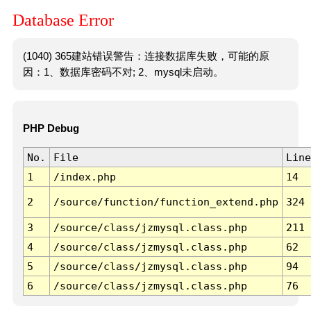
Database Error
(1040) 365建站错误警告：连接数据库失败，可能的原
因：1、数据库密码不对; 2、mysql未启动。
PHP Debug
No.
File
Line
1
/index.php
14
2
/source/function/function_extend.php
324
3
/source/class/jzmysql.class.php
211
4
/source/class/jzmysql.class.php
62
5
/source/class/jzmysql.class.php
94
6
/source/class/jzmysql.class.php
76