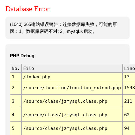
Database Error
(1040) 365建站错误警告：连接数据库失败，可能的原
因：1、数据库密码不对; 2、mysql未启动。
PHP Debug
No.
File
Line
1
/index.php
13
2
/source/function/function_extend.php
1548
3
/source/class/jzmysql.class.php
211
4
/source/class/jzmysql.class.php
62
5
/source/class/jzmysql.class.php
94