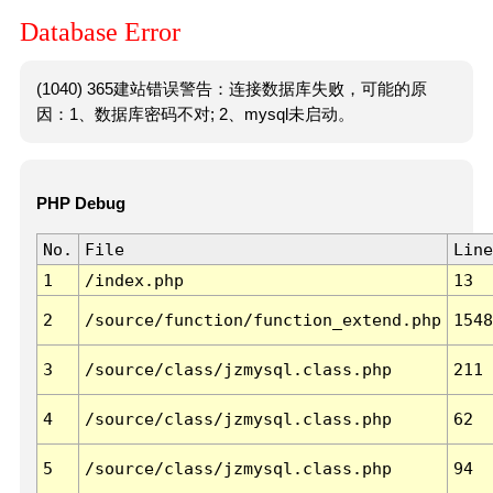
Database Error
(1040) 365建站错误警告：连接数据库失败，可能的原
因：1、数据库密码不对; 2、mysql未启动。
PHP Debug
No.
File
Line
1
/index.php
13
2
/source/function/function_extend.php
1548
3
/source/class/jzmysql.class.php
211
4
/source/class/jzmysql.class.php
62
5
/source/class/jzmysql.class.php
94