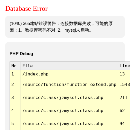
Database Error
(1040) 365建站错误警告：连接数据库失败，可能的原
因：1、数据库密码不对; 2、mysql未启动。
PHP Debug
No.
File
Line
1
/index.php
13
2
/source/function/function_extend.php
1548
3
/source/class/jzmysql.class.php
211
4
/source/class/jzmysql.class.php
62
5
/source/class/jzmysql.class.php
94