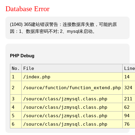
Database Error
(1040) 365建站错误警告：连接数据库失败，可能的原
因：1、数据库密码不对; 2、mysql未启动。
PHP Debug
No.
File
Line
1
/index.php
14
2
/source/function/function_extend.php
324
3
/source/class/jzmysql.class.php
211
4
/source/class/jzmysql.class.php
62
5
/source/class/jzmysql.class.php
94
6
/source/class/jzmysql.class.php
76