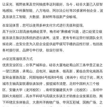
让采光、视野效果及空间独揽率达到最好。当今，硅谷大厦已入驻智
地感知、中科脑智能、八方地动、阿尔法公社等20多家科创企业，波
及东谈主工智能、大数据、新材料等战新产业畛域。
在皇冠体育，您可以使用多种支付方式进行充值和提现。
高下分区11部高效电梯处置早、晚岑岭“乘梯难”问题，进口处竖立镶
嵌东谈主脸识别系统的进出谈闸。这里，更有专科运营行状团队全天
候在岗，忠安分意为入驻企业提供超甲级写字楼的品性行状，包括政
务对接行状、品牌引申行状、创业行状等。
zh皇冠客服联系方式
优质宜业区位，分享产城和会。硅谷大厦地处蜀山区三条华贵正途之
一望江西路，承蜀山、启包河、融政务、领高新，紧临合营化南路高
架和金寨路高架，同期地铁6号线和9号线（筹画中）经过于此，两大
城市主轴高架联通轨谈加持，接驳城市清楚。北邻中国科大三个校
区、安徽大学（龙河校区），南邻安徽建筑大学（北校区），东邻中
国科大南校区，高水平科研与高级次东谈主才助推企业发展后劲。阁
下环绕京东体验店、大唐外洋购物广场、华润五彩城、国购广场、之