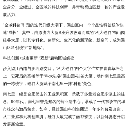
全身分、全经过、全区域的科技创新，并带动蜀山区新一轮的产业发
展活力。
“全域科创”引颈的迭代升级大潮下，蜀山区内一个个品性科创载体快
速“成长”，其中，由原协力大厦B座升级改造而成的“科大硅谷”蜀山园-
硅谷大厦，以其专科化、创新化、生态化的新形象、新空间，成为蜀
山区科创楼宇“新地标”。
科技创新+城市更新 “双新”启动区域蝶变
步入望江西路与肥西路交口，“科大硅谷”四个大字伫立在青青草坪之
上，它死后的高楼等于“科大硅谷”蜀山园-硅谷大厦，动作南七里最高
的一栋楼宇，硅谷大厦赋予南七里一抹“科创”亮色。
南七里一经是合肥伏击的工业累积区，承载了多量老合肥东谈主的挂
念。90年代，南七里曾是知名的营业副中心，承载了一代东谈主的城
市挂念与激昂荣光。如今，经过蜀山科创集团近一年多的普及改造，
从工业累积到科创阵脚，硅谷大厦完成了丽都蝶变，以新鲜姿态开启
发展新篇章。