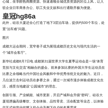
心城，坐享醇熟商圈资源。快速通顺全城优质资源的区位上风，让入
驻企业日常商务办公、职工失业文娱和出行通勤齐极为便捷。
皇冠hg86a
此外，硅谷大厦还全心打造了地下3层泊车场，提供约500个车位，处
置“泊车难”问题。
图片
成都大运会期间，宽窄巷子成为展现成都历史文化与现代生活的一
个“城市会客厅”。
新华社成都8月7日电 成都第31届世界大学生夏季运动会是一场“体育
竞技与文化交流”相融合的盛会。前来参加比赛的外国大学生运动员在
比赛之余领略当代中国社会风貌和中华优秀传统文化的魅力。近日，
几位波兰击剑运动员在参赛之余，通过一次城市漫步体验成都文化生
活，感受当地建设“公园城市”的理念。
创新引颈、产业赋能、城市更新，开启产城和会升级“密码”。硅谷大
厦现诱骗高级餐饮、文创体验、品性零卖、活命配套等业态，以体验
交互式的营业炫耀入驻企业及阁下住户的多重需求。