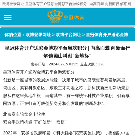
欧博登录网址-皇冠体育开户送彩金博彩平台游戏积分 | 向高而攀 向新而行 解锁蜀
山科创“新地标”
你的位置：
欧博登录网址
>
欧博平台网址
> 皇冠体育开户送彩金博
皇冠体育开户送彩金博彩平台游戏积分 | 向高而攀 向新而行
彩平台游戏积分 | 向高而攀 向新而行 解锁蜀山科创“新地标”
解锁蜀山科创“新地标”
发布日期：2024-02-15 03:25 点击次数：228
皇冠体育开户送彩金博彩平台游戏积分
创新是一座城市的发展源能源，决定了城市的盛衰更替与发展高度。
蜀山区，素有科教名区、东谈主才高地之称，新科技新应用新场景新
服从在这里落地生根，而这其中，有一栋楼宇科技产业累积、创新氛
围浓厚，正在打造万般创新身分和会发展的“创新丛林”。
北京赛车轮盘金卡软件
紧合手政策机遇 下好创新“一盘棋”
2022年，安徽省政府印发《“科大硅谷”拓荒实施决策》，提倡以中国