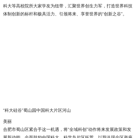
科大等高校院所大家学友为纽带，汇聚世界创生力军，打造世界科技
体制创新的标杆和极具活力、引颈将来、享誉世界的“创新之谷”。
“科大硅谷”蜀山园中国科大片区河山
美丽
合肥市蜀山区紧合手这一机遇，将“全域科创”动作将来发展政策和发
展新动能，全面鼓励中国科大、科学岛片区拓荒，以期兑现全区举座