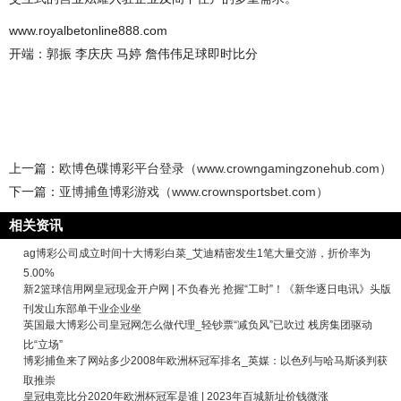
www.royalbetonline888.com
开端：郭振 李庆庆 马婷 詹伟伟足球即时比分
上一篇：
欧博色碟博彩平台登录（www.crowngamingzonehub.com）
下一篇：
亚博捕鱼博彩游戏（www.crownsportsbet.com）
相关资讯
ag博彩公司成立时间十大博彩白菜_艾迪精密发生1笔大量交游，折价率为
5.00%
新2篮球信用网皇冠现金开户网 | 不负春光 抢握“工时”！《新华逐日电讯》头版
刊发山东部单干业企业坐
英国最大博彩公司皇冠网怎么做代理_轻钞票“减负风”已吹过 栈房集团驱动
比“立场”
博彩捕鱼来了网站多少2008年欧洲杯冠军排名_英媒：以色列与哈马斯谈判获
取推崇
皇冠电竞比分2020年欧洲杯冠军是谁 | 2023年百城新址价钱微涨