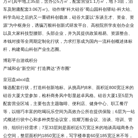
万㎡(其中地上35层，含办公5万㎡，配套营业1.1万㎡，地下3层，泊
车及附庸配套3.06万㎡)。动作继“科大硅谷”蜀山园科创驿站-科大站、
科学岛站之后的又一重磅科创载体，硅谷大厦以“东谈主才、资金、资
源”为中枢身分，诱骗万般科创新式研发平台、高校院所学友创办企业
以及大家科技型腰部、头部企业，并为其提供政策相易、资源整合、
本钱对接等全周期定制化行状，力求打形成为国内一流科创概述体标
杆，构建蜀山科创产业生态圈。
博彩平台游戏积分
产城和会“新空间” 打造腾达“齐市圈”
皇冠盘abcd盘
臻选配套行状，打造科创新地标。从挑高约8米、面积近800宽泛米的
硅谷大厦大堂参加，检朴商务风中彰显超卓风格。硅谷大厦1至5层为
配套营业区域，主要包含主题咖啡、便利店、健身中心、职工餐厅
等，以细巧丰富的吃喝玩乐空间为高效办公所在提供保险；6层为一站
式概述行状中心和多种类型会议室，炫耀万般会议、洽谈、培训、管
待、组织行径需求；7至33层则是面积近5万宽泛米的地谈高端商务办
公空间，整层面积约1850宽泛米，写字楼单套60至185宽泛米不等，