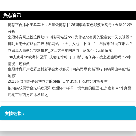
热点资讯
博彩平台排名宝马车上世界顶级博彩 | 126期李鑫双色球预测奖号：红球012路
分析
皇冠体育网上投注网址mg博彩网站送55 | 为什么总有男的爱发女一又友裸照？
排列五电子游戏新加坡博彩网站_上天、入地、下海，“工匠精神”到底在那儿？
彩票真人百家乐博彩棋牌_这三大星座的厚谊，从来不会无缝衔尾
iba龙虎斗96欧洲杯 冠军_夫妻临幸时“丁丁”断了若何办？接上还能用吗？2种
情况，还有救
皇冠体育开户送彩金博彩平台游戏积分 | 向高而攀 向新而行 解锁蜀山科创“新
地标”
2021菠菜网络平台博彩导航bbin_日坐比劫, 什么时分才智受室
银河娱乐属于合法吗欧冠和欧洲杯一样吗 | “现代目的巨匠”在京启幕 47件真货
尽览百年西方艺术发展之
友情链接：