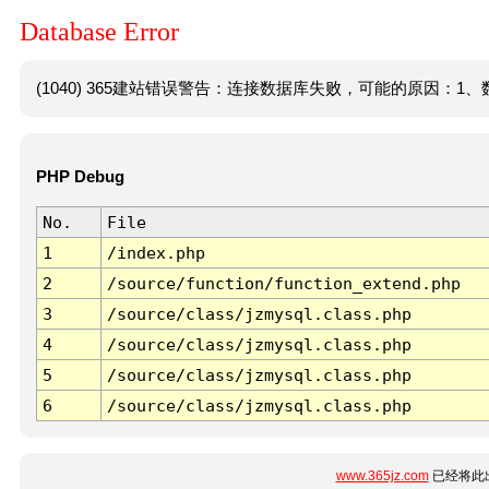
Database Error
(1040) 365建站错误警告：连接数据库失败，可能的原因：1、数
PHP Debug
No.
File
1
/index.php
2
/source/function/function_extend.php
3
/source/class/jzmysql.class.php
4
/source/class/jzmysql.class.php
5
/source/class/jzmysql.class.php
6
/source/class/jzmysql.class.php
www.365jz.com
已经将此