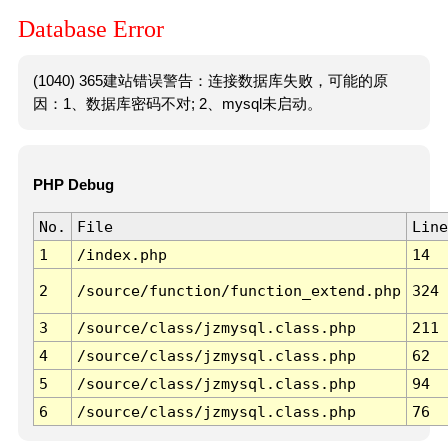
Database Error
(1040) 365建站错误警告：连接数据库失败，可能的原
因：1、数据库密码不对; 2、mysql未启动。
PHP Debug
No.
File
Line
1
/index.php
14
2
/source/function/function_extend.php
324
3
/source/class/jzmysql.class.php
211
4
/source/class/jzmysql.class.php
62
5
/source/class/jzmysql.class.php
94
6
/source/class/jzmysql.class.php
76