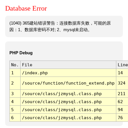
Database Error
(1040) 365建站错误警告：连接数据库失败，可能的原
因：1、数据库密码不对; 2、mysql未启动。
PHP Debug
No.
File
Line
1
/index.php
14
2
/source/function/function_extend.php
324
3
/source/class/jzmysql.class.php
211
4
/source/class/jzmysql.class.php
62
5
/source/class/jzmysql.class.php
94
6
/source/class/jzmysql.class.php
76