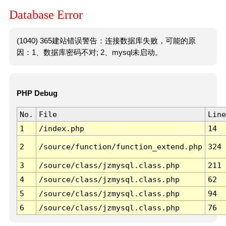
Database Error
(1040) 365建站错误警告：连接数据库失败，可能的原
因：1、数据库密码不对; 2、mysql未启动。
PHP Debug
No.
File
Line
1
/index.php
14
2
/source/function/function_extend.php
324
3
/source/class/jzmysql.class.php
211
4
/source/class/jzmysql.class.php
62
5
/source/class/jzmysql.class.php
94
6
/source/class/jzmysql.class.php
76