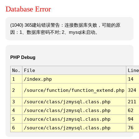
Database Error
(1040) 365建站错误警告：连接数据库失败，可能的原
因：1、数据库密码不对; 2、mysql未启动。
PHP Debug
No.
File
Line
1
/index.php
14
2
/source/function/function_extend.php
324
3
/source/class/jzmysql.class.php
211
4
/source/class/jzmysql.class.php
62
5
/source/class/jzmysql.class.php
94
6
/source/class/jzmysql.class.php
76