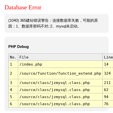
Database Error
(1040) 365建站错误警告：连接数据库失败，可能的原
因：1、数据库密码不对; 2、mysql未启动。
PHP Debug
No.
File
Line
1
/index.php
14
2
/source/function/function_extend.php
324
3
/source/class/jzmysql.class.php
211
4
/source/class/jzmysql.class.php
62
5
/source/class/jzmysql.class.php
94
6
/source/class/jzmysql.class.php
76