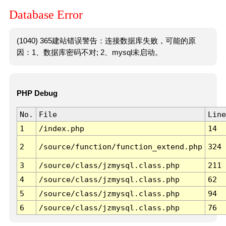
Database Error
(1040) 365建站错误警告：连接数据库失败，可能的原
因：1、数据库密码不对; 2、mysql未启动。
PHP Debug
No.
File
Line
1
/index.php
14
2
/source/function/function_extend.php
324
3
/source/class/jzmysql.class.php
211
4
/source/class/jzmysql.class.php
62
5
/source/class/jzmysql.class.php
94
6
/source/class/jzmysql.class.php
76