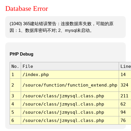
Database Error
(1040) 365建站错误警告：连接数据库失败，可能的原
因：1、数据库密码不对; 2、mysql未启动。
PHP Debug
No.
File
Line
1
/index.php
14
2
/source/function/function_extend.php
324
3
/source/class/jzmysql.class.php
211
4
/source/class/jzmysql.class.php
62
5
/source/class/jzmysql.class.php
94
6
/source/class/jzmysql.class.php
76